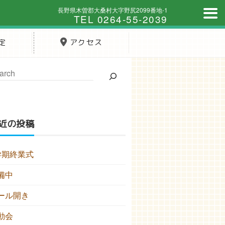
長野県木曽郡大桑村大字野尻2099番地-1
TEL 0264-55-2039
定
アクセス
近の投稿
学期終業式
備中
ール開き
動会