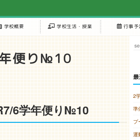
学校概要
学校生活・授業
行事予
学年便り№10
最
2
R7/6学年便り№10
準
プ
運