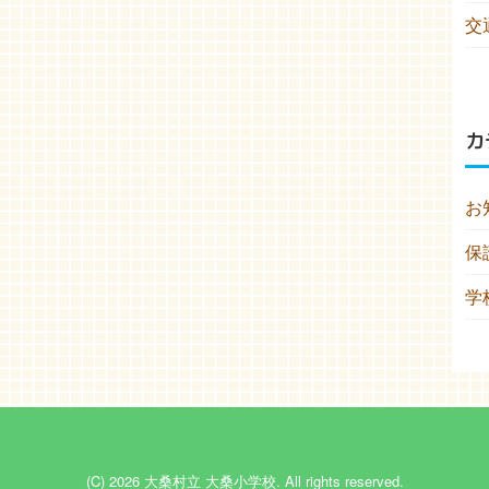
交
カ
お
保
学
(C) 2026
大桑村立 大桑小学校
. All rights reserved.