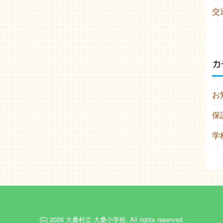
交
カ
お
保
学
(C) 2026
大桑村立 大桑小学校
. All rights reserved.