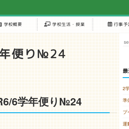
学校概要
学校生活・授業
行事予
学年便り№24
最
2
R6/6学年便り№24
準
プ
運