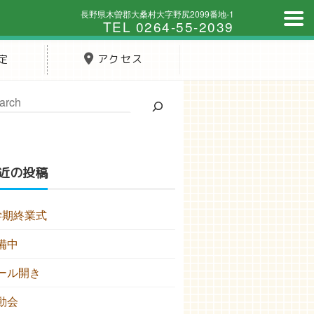
長野県木曽郡大桑村大字野尻2099番地-1
TEL 0264-55-2039
定
アクセス
近の投稿
学期終業式
備中
ール開き
動会