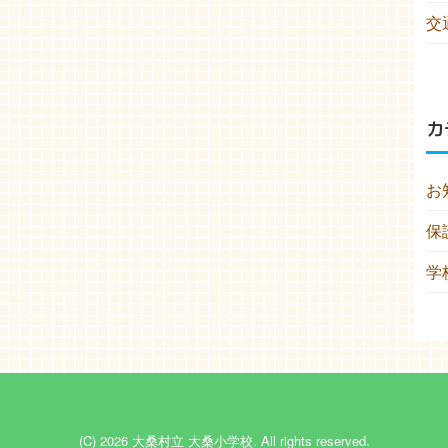
交
カ
お
保
学
(C) 2026
大桑村立 大桑小学校
. All rights reserved.