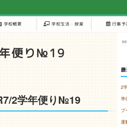
学校概要
学校生活・授業
行事予
学年便り№19
最
2
R7/2学年便り№19
準
プ
運