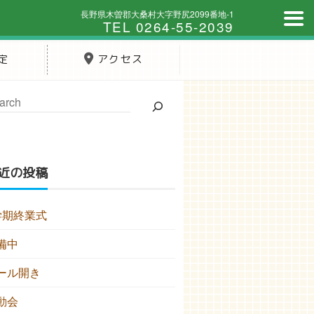
長野県木曽郡大桑村大字野尻2099番地-1
TEL 0264-55-2039
定
アクセス
近の投稿
学期終業式
備中
ール開き
動会