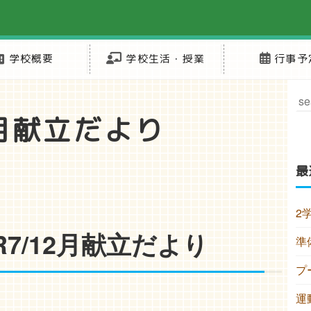
学校概要
学校生活・授業
行事予
2月献立だより
最
2
R7/12月献立だより
準
プ
運