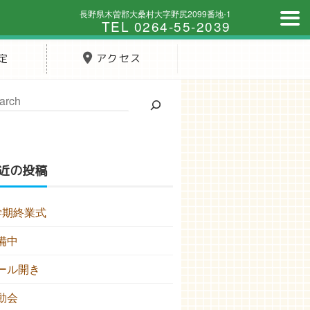
長野県木曽郡大桑村大字野尻2099番地-1
TEL 0264-55-2039
定
アクセス
近の投稿
学期終業式
備中
ール開き
動会