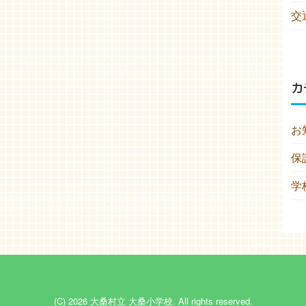
交
カ
お
保
学
(C) 2026
大桑村立 大桑小学校
. All rights reserved.