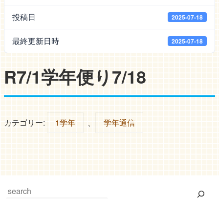
投稿日
2025-07-18
最終更新日時
2025-07-18
R7/1学年便り7/18
カテゴリー:
1学年
、
学年通信