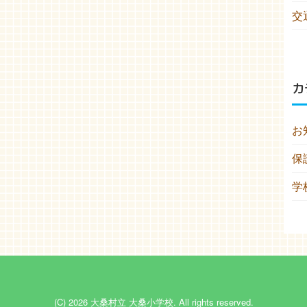
交
カ
お
保
学
(C) 2026
大桑村立 大桑小学校
. All rights reserved.