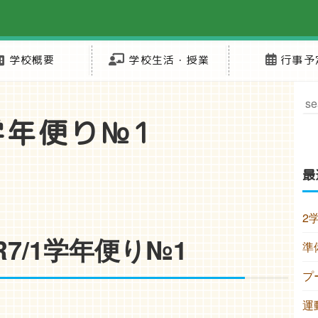
学校概要
学校生活・授業
行事予
1学年便り№1
最
2
R7/1学年便り№1
準
プ
運