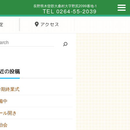
長野県木曽郡大桑村大字野尻2099番地-1
TEL 0264-55-2039
定
アクセス
近の投稿
学期終業式
備中
ール開き
動会