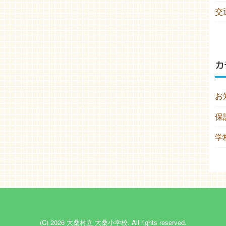
交
カ
お
保
学
(C) 2026
大桑村立 大桑小学校
. All rights reserved.