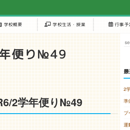
学校概要
学校生活・授業
行事予
学年便り№49
最
2
R6/2学年便り№49
準
プ
運