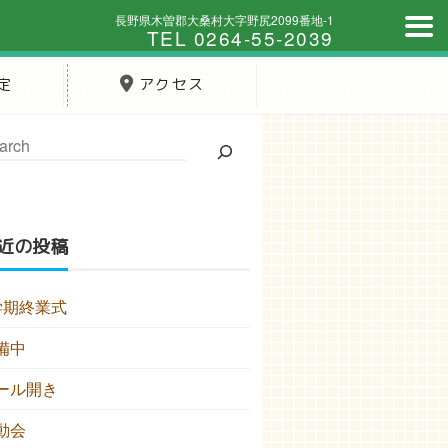
長野県木曽郡大桑村大字野尻2099番地-1
TEL 0264-55-2039
定
アクセス
近の投稿
学期終業式
備中
ール開き
動会