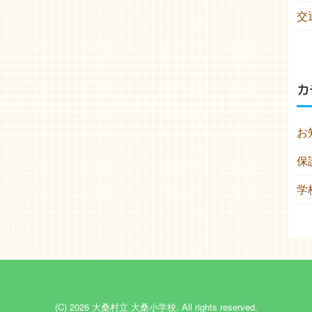
交
カ
お
保
学
(C) 2026
大桑村立 大桑小学校
. All rights reserved.