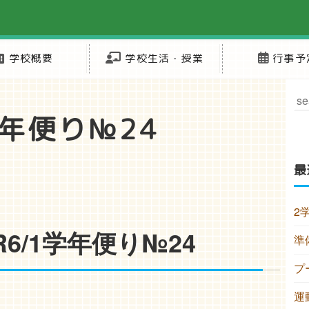
学校概要
学校生活・授業
行事予
学年便り№24
最
2
R6/1学年便り№24
準
プ
運