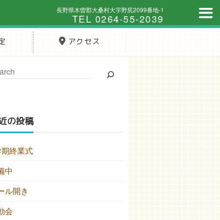
長野県木曽郡大桑村大字野尻2099番地-1
TEL 0264-55-2039
定
アクセス
近の投稿
学期終業式
備中
ール開き
動会